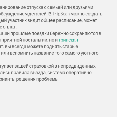
анирование отпуска с семьей или друзьями
обсуждением деталей. В TripScan можно создать
дый участник видит общее расписание, может
с оплат.
е ваши прошлые поездки бережно сохраняются в
 приятной ностальгии, но и
трипскан
т: вы всегда можете поднять старые
 или вспомнить название того самого уютного
ступает вашей страховкой в непредвиденных
ились правила въезда, система оперативно
арианты решения проблемы.