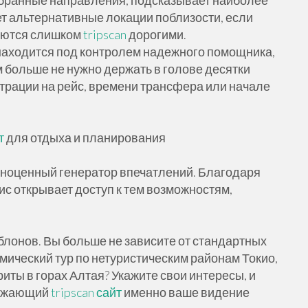
ыбранные направления, подсказывает наиболее
т альтернативные локации поблизости, если
аются слишком
tripscan
дорогими.
а находится под контролем надежного помощника,
м больше не нужно держать в голове десятки
страции на рейс, времени трансфера или начале
т
для отдыха и планирования
полноценный генератор впечатлений. Благодаря
ис открывает доступ к тем возможностям,
лонов. Вы больше не зависите от стандартных
мический тур по нетуристическим районам Токио,
риты в горах Алтая? Укажите свои интересы, и
ражающий
tripscan сайт
именно ваше видение