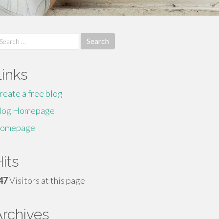
earch
r:
Links
reate a free blog
log Homepage
omepage
its
47
Visitors at this page
Archives