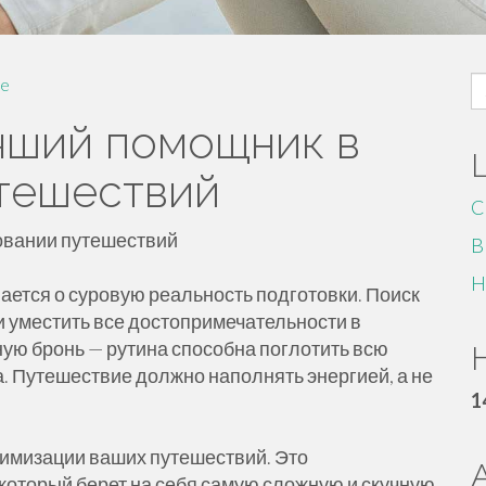
S
e
fo
учший помощник в
тешествий
C
ровании путешествий
B
H
ается о суровую реальность подготовки. Поиск
и уместить все достопримечательности в
ную бронь — рутина способна поглотить всю
H
. Путешествие должно наполнять энергией, а не
1
птимизации ваших путешествий. Это
который берет на себя самую сложную и скучную