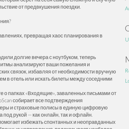
льствие от предвкушения поездки.
A
ения?
равлениях, превращая хаос планирования в
U
одили долгие вечера с ноутбуком, теперь
ритмы анализируют ваши пожелания и
R
ких связок, избавляя от необходимости вручную
ем в отель или искать билеты между соседними
L
те о папках «Входящие», заваленных письмами от
ipScan собирает все подтверждения
черы и страховые полисы в единую цифровую
 под рукой — как онлайн, так и офлайн.
помогает избежать спонтанных и неоправданных