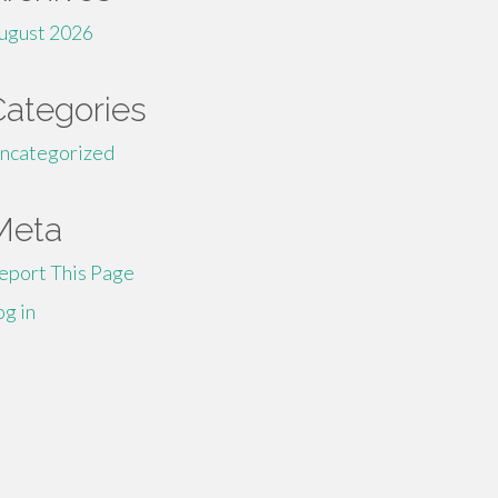
ugust 2026
Categories
ncategorized
Meta
eport This Page
og in