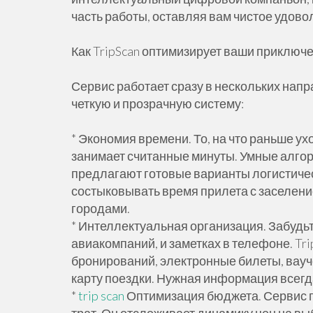
часть работы, оставляя вам чистое удово
Как TripScan оптимизирует ваши приключ
Сервис работает сразу в нескольких нап
четкую и прозрачную систему:
* Экономия времени. То, на что раньше ух
занимает считанные минуты. Умные алго
предлагают готовые варианты логистичес
состыковывать время прилета с заселени
городами.
* Интеллектуальная организация. Забудь
авиакомпаний, и заметках в телефоне. Tr
бронирований, электронные билеты, вау
карту поездки. Нужная информация всегда
*
trip scan
Оптимизация бюджета. Сервис 