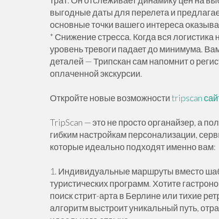
трат. Он отслеживает динамику цен на в
выгодные даты для перелета и предлагае
основные точки вашего интереса оказыв
* Снижение стресса. Когда вся логистик
уровень тревоги падает до минимума. Ва
деталей — Трипскан сам напомнит о реги
оплаченной экскурсии.
Откройте новые возможности
tripscan сай
TripScan — это не просто органайзер, а 
гибким настройкам персонализации, серв
которые идеально подходят именно вам:
1. Индивидуальные маршруты вместо шаб
туристических программ. Хотите гастроно
поиск стрит-арта в Берлине или тихие рет
алгоритм выстроит уникальный путь, от