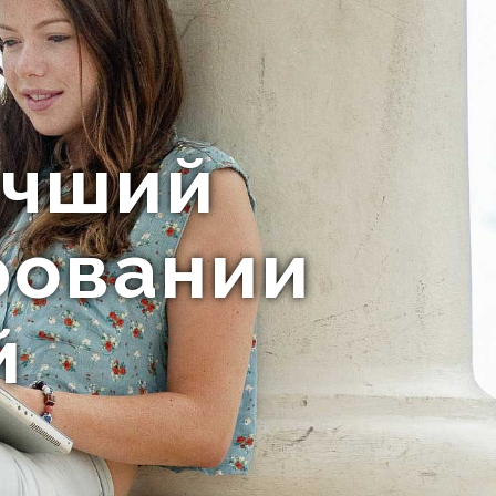
учший
ровании
й