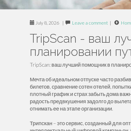
July 8, 2026
|
Leave a comment
|
Hom
TripScan - ваш л
планировании пу
TripScan: ваш лучший помощник в плани
Мечта об идеальном отпуске часто разбив
билетов, сравнение сотен отелей, попытк
плотный график и страх забыть дома важ
радость предвкушения задолго до вылета
отнимать ее на этапе организации.
Трипскан – это сервис, созданный для о
интеллектуальный цифровой компаньон, 