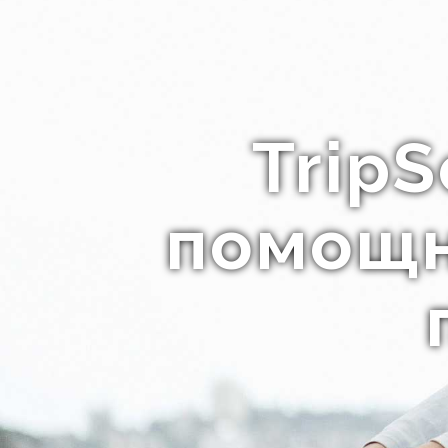
Trip
помощн