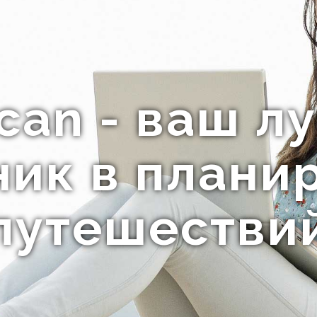
Scan - ваш л
ик в плани
путешестви